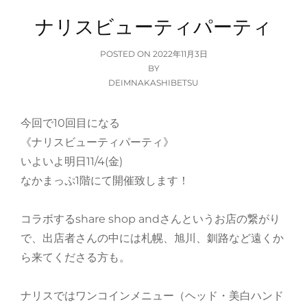
ナリスビューティパーティ
POSTED
POSTED ON
2022年11月3日
ON
BY
DEIMNAKASHIBETSU
今回で10回目になる
《ナリスビューティパーティ》
いよいよ明日11/4(金)
なかまっぷ1階にて開催致します！
コラボするshare shop andさんというお店の繋がり
で、出店者さんの中には札幌、旭川、釧路など遠くか
ら来てくださる方も。
ナリスではワンコインメニュー（ヘッド・美白ハンド