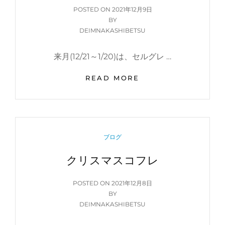
が
POSTED
POSTED ON
2021年12月9日
し
ON
BY
た
DEIMNAKASHIBETSU
い！
来月(12/21～1/20)は、セルグレ …
最
READ MORE
高
級
セ
ル
グ
CATEGORIES
ブログ
レ
ー
クリスマスコフレ
ス
POSTED
POSTED ON
2021年12月8日
ON
BY
DEIMNAKASHIBETSU