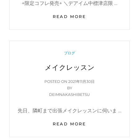
+限定コフレ発売+ ＼デアイム中標津店限 …
ク
READ MORE
リ
ス
マ
ス
コ
CATEGORIES
ブログ
フ
レ
メイクレッスン
POSTED
POSTED ON
2021年11月30日
ON
BY
DEIMNAKASHIBETSU
先日、隣町まで出張メイクレッスンに伺いま …
メ
READ MORE
イ
ク