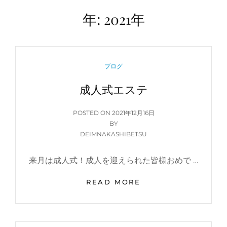
年:
2021年
CATEGORIES
ブログ
成人式エステ
POSTED
POSTED ON
2021年12月16日
ON
BY
DEIMNAKASHIBETSU
来月は成人式！成人を迎えられた皆様おめで …
成
READ MORE
人
式
エ
ス