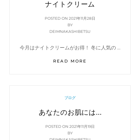
ナイトクリーム
は
す
POSTED
POSTED ON
2021年11月28日
ご
ON
BY
い！
DEIMNAKASHIBETSU
今月はナイトクリームがお得！ 冬に人気の …
ナ
READ MORE
イ
ト
ク
リ
ー
CATEGORIES
ブログ
ム
あなたのお肌には…
POSTED
POSTED ON
2021年11月19日
ON
BY
DEIMNAKASHIBETSU