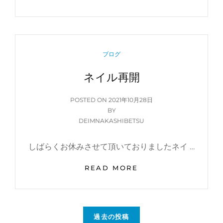
転
一
周
年
CATEGORIES
ブログ
ネイル再開
POSTED
POSTED ON
2021年10月28日
ON
BY
DEIMNAKASHIBETSU
しばらくお休みさせて頂いておりましたネイ …
ネ
READ MORE
イ
ル
再
開
投
過去の投稿