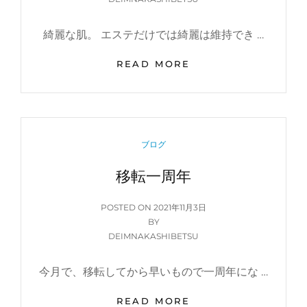
綺麗な肌。 エステだけでは綺麗は維持でき …
あ
READ MORE
な
た
の
お
肌
CATEGORIES
ブログ
に
は…
移転一周年
POSTED
POSTED ON
2021年11月3日
ON
BY
DEIMNAKASHIBETSU
今月で、移転してから早いもので一周年にな …
移
READ MORE