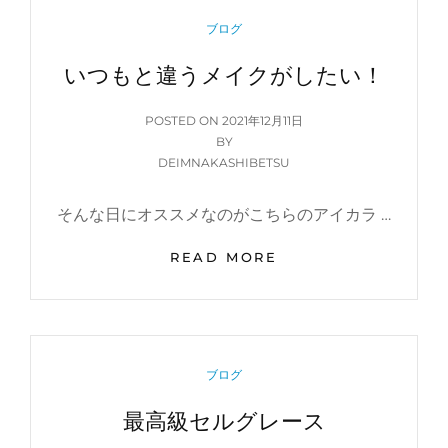
テ
CATEGORIES
ブログ
いつもと違うメイクがしたい！
POSTED
POSTED ON
2021年12月11日
ON
BY
DEIMNAKASHIBETSU
そんな日にオススメなのがこちらのアイカラ …
い
READ MORE
つ
も
と
違
う
CATEGORIES
ブログ
メ
イ
最高級セルグレース
ク