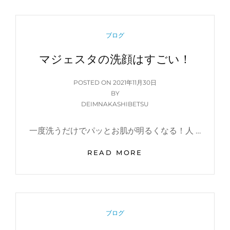
レ
ッ
ス
CATEGORIES
ブログ
ン
マジェスタの洗顔はすごい！
POSTED
POSTED ON
2021年11月30日
ON
BY
DEIMNAKASHIBETSU
一度洗うだけでパッとお肌が明るくなる！人 …
マ
READ MORE
ジ
ェ
ス
タ
の
CATEGORIES
ブログ
洗
顔