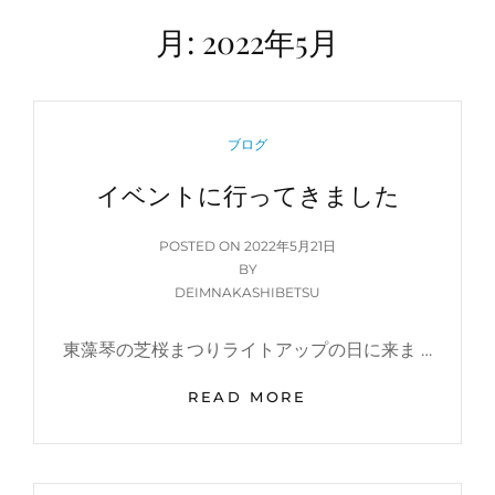
月:
2022年5月
CATEGORIES
ブログ
イベントに行ってきました
POSTED
POSTED ON
2022年5月21日
ON
BY
DEIMNAKASHIBETSU
東藻琴の芝桜まつりライトアップの日に来ま …
イ
READ MORE
ベ
ン
ト
に