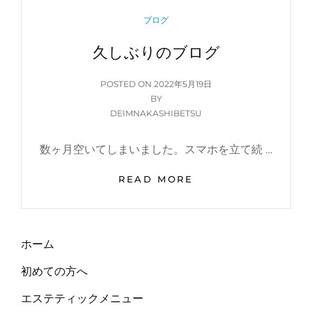
行
CATEGORIES
ブログ
っ
て
久しぶりのブログ
き
ま
POSTED
POSTED ON
2022年5月19日
し
ON
BY
た
DEIMNAKASHIBETSU
数ヶ月空いてしまいました。スマホを立て続 …
久
READ MORE
し
ぶ
り
の
ホーム
ブ
ロ
初めての方へ
グ
エステティックメニュー