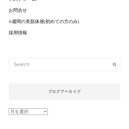
お問合せ
4週間の美肌体感(初めての方のみ)
採用情報
Search
SEAR
for:
ブログアーカイブ
ブ
ロ
グ