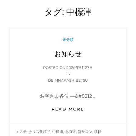
タグ:
中標津
CATEGORIES
未分類
お知らせ
POSTED
POSTED ON
2020年5月27日
ON
BY
DEIMNAKASHIBETSU
お客さま各位 —&#8212 …
お
READ MORE
知
ら
せ
TAGS
エステ
,
ナリス化粧品
,
中標津
,
北海道
,
新サロン
,
移転